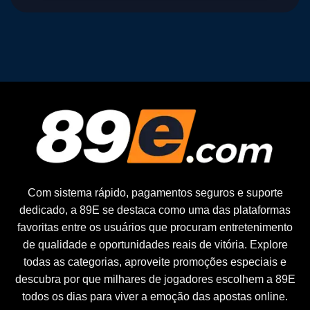
Com sistema rápido, pagamentos seguros e suporte
dedicado, a 89E se destaca como uma das plataformas
favoritas entre os usuários que procuram entretenimento
de qualidade e oportunidades reais de vitória. Explore
todas as categorias, aproveite promoções especiais e
descubra por que milhares de jogadores escolhem a 89E
todos os dias para viver a emoção das apostas online.