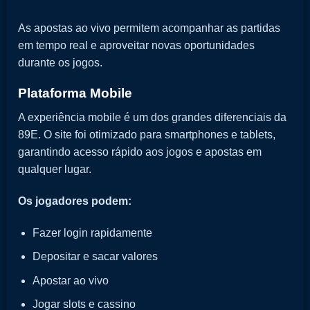
As apostas ao vivo permitem acompanhar as partidas
em tempo real e aproveitar novas oportunidades
durante os jogos.
Plataforma Mobile
A experiência mobile é um dos grandes diferenciais da
89E. O site foi otimizado para smartphones e tablets,
garantindo acesso rápido aos jogos e apostas em
qualquer lugar.
Os jogadores podem:
Fazer login rapidamente
Depositar e sacar valores
Apostar ao vivo
Jogar slots e cassino