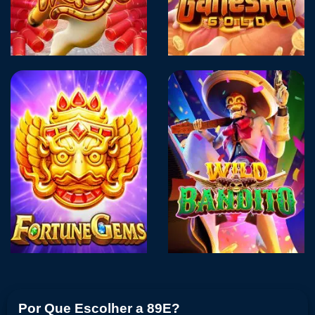
Por Que Escolher a 89E?